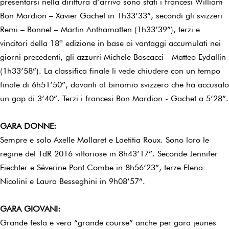
presentarsi nella dirittura d’arrivo sono stati i francesi William
Bon Mardion – Xavier Gachet in 1h33’33”, secondi gli svizzeri
Remi – Bonnet – Martin Anthamatten (1h33’39”), terzi e
vincitori della 18ª edizione in base ai vantaggi accumulati nei
giorni precedenti, gli azzurri Michele Boscacci - Matteo Eydallin
(1h33’58”). La classifica finale li vede chiudere con un tempo
finale di 6h51’50”, davanti al binomio svizzero che ha accusato
un gap di 3’40”. Terzi i francesi Bon Mardion - Gachet a 5’28”.
GARA DONNE:
Sempre e solo Axelle Mollaret e Laetitia Roux. Sono loro le
regine del TdR 2016 vittoriose in 8h43’17”. Seconde Jennifer
Fiechter e Séverine Pont Combe in 8h56’23”, terze Elena
Nicolini e Laura Besseghini in 9h08’57”.
GARA GIOVANI:
Grande festa e vera “grande course” anche per gara jeunes