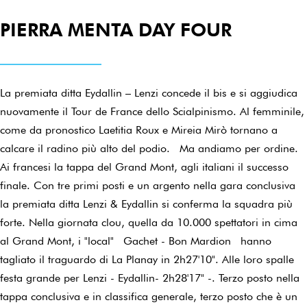
PIERRA MENTA DAY FOUR
La premiata ditta Eydallin – Lenzi concede il bis e si aggiudica
nuovamente il Tour de France dello Scialpinismo. Al femminile,
come da pronostico Laetitia Roux e Mireia Mirò tornano a
calcare il radino più alto del podio. Ma andiamo per ordine.
Ai francesi la tappa del Grand Mont, agli italiani il successo
finale. Con tre primi posti e un argento nella gara conclusiva
la premiata ditta Lenzi & Eydallin si conferma la squadra più
forte. Nella giornata clou, quella da 10.000 spettatori in cima
al Grand Mont, i "local" Gachet - Bon Mardion hanno
tagliato il traguardo di La Planay in 2h27'10". Alle loro spalle
festa grande per Lenzi - Eydallin- 2h28'17" -. Terzo posto nella
tappa conclusiva e in classifica generale, terzo posto che è un