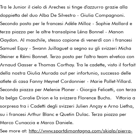
Tra le Junior il cielo di Areches si tinge d'azzurro grazie alla
doppietta del duo Alba De Silvestro - Giulia Compagnoni.
Secondo posto per le francesi Adèle Milloz - Sophie Mollard e
terza piazza per le altre transalpine Léna Bonnel - Manon
Gaydon. Al maschile, stesso copione di venerdì con i francesi
Samuel Equy - Swann Juillaguet a segno su gli svizzeri Micha
Steiner e Rémi Bonnet. Terzo posto per l'altro team elvetico con
Arnaud Gasser e Thomas Corthay. Tra le cadette, visto il forfait
della nostra Giulia Murada out per infortunio, successo delle
atlete di casa Fanny Meynet Cordonnier - Marie Pollet-Villard.
Seconda piazza per Melenie Ploner - Giorgia Felicetti, con terza
la belga Coralie Drion e la svizzera Florence Buchs. Vittoria a
sorpresa tra i Cadetti degli svizzeri Julien Ançay e Arno Lietha,
su i francesi Arthur Blanc e Quetin Dulac. Terza piazza per
Marco Cunaccia e Marco Daniele.
See more at:
http://www.sportdimontagna.com/skialp/pierra-