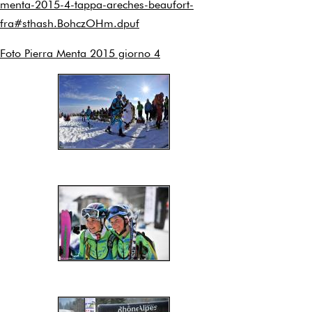
menta-2015-4-tappa-areches-beaufort-
fra#sthash.BohczOHm.dpuf
Foto Pierra Menta 2015 giorno 4