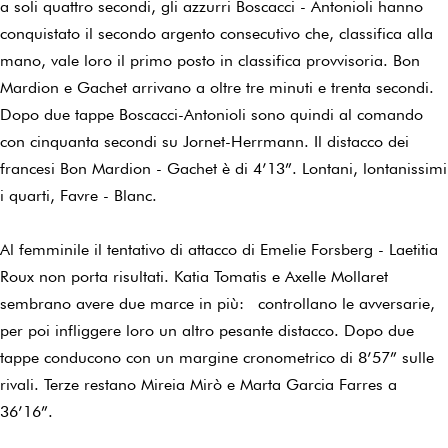
a soli quattro secondi, gli azzurri Boscacci - Antonioli hanno
conquistato il secondo argento consecutivo che, classifica alla
mano, vale loro il primo posto in classifica provvisoria. Bon
Mardion e Gachet arrivano a oltre tre minuti e trenta secondi.
Dopo due tappe Boscacci-Antonioli sono quindi al comando
con cinquanta secondi su Jornet-Herrmann. Il distacco dei
francesi Bon Mardion - Gachet è di 4’13”. Lontani, lontanissimi
i quarti, Favre - Blanc.
Al femminile il tentativo di attacco di Emelie Forsberg - Laetitia
Roux non porta risultati. Katia Tomatis e Axelle Mollaret
sembrano avere due marce in più: controllano le avversarie,
per poi infliggere loro un altro pesante distacco. Dopo due
tappe conducono con un margine cronometrico di 8’57” sulle
rivali. Terze restano Mireia Mirò e Marta Garcia Farres a
36’16”.