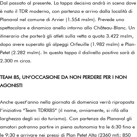
Dal passato al presente. La tappa decisiva andrà in scena dove
è nato il TDR moderno, con partenza e arrivo dalla località di
Planaval nel comune di Arvier (1.554 mslm). Prevede uno
spettacolare e dinamico anello intorno allo Château-Blanc. Un
itinerario che porterà gli atleti sulla vetta a quota 3.422 mslm,
dopo avere superato gli alpeggi Orfeuille (1.982 mslm) e Plan-
Petet (2.282 mslm). In questa tappa il dislivello positivo sarà di
2.300 m circa.
TEAM 85, UN’OCCASIONE DA NON PERDERE PER I NON
AGONISTI
Anche quest’anno nella giornata di domenica verrà riproposta
l’iniziativa “Team TDRX85” (il nome, ovviamente, si rifà alla
larghezza degli sci da turismo). Con partenza da Planaval gli
amatori potranno partire in piena autonomia tra le 6:30 fino e
le 9:30 e arrivare nei pressi di Plan Petet Alta (2360 mt); 850